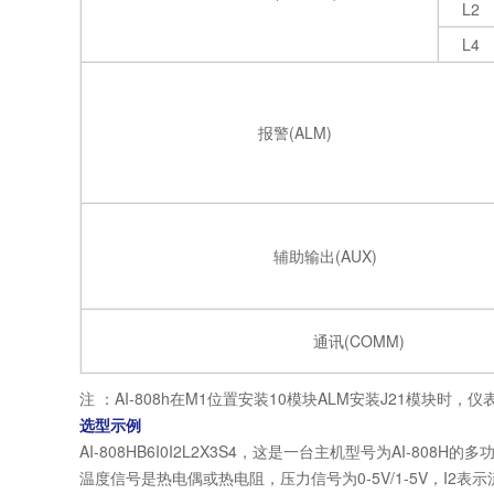
L2
L4
报警(ALM)
辅助输出(AUX)
通讯(COMM)
注 ：AI-808h在M1位置安装10模块ALM安装J21模块时
选型示例
AI-808HB6I0I2L2X3S4，这是一台主机型号为AI-
温度信号是热电偶或热电阻，压力信号为0-5V/1-5V，I