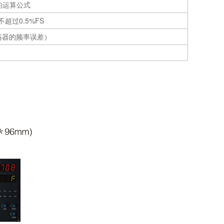
的运算公式
超过0.5%FS
荡器的频率误差）