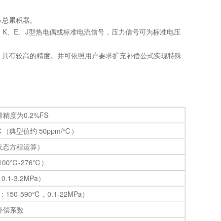
位总累积器。
0热电阻、K、E、J型热电偶或标准电流信号，压力信号可为标准电压
运算，具有较高的精度。并可依照用户要求扩充补偿公式实现特殊
度为0.2%FS
（典型值约 50ppm/℃）
状态方程运算）
0℃-276℃）
1-3.2MPa）
-590℃，0.1-22MPa）
补偿系数