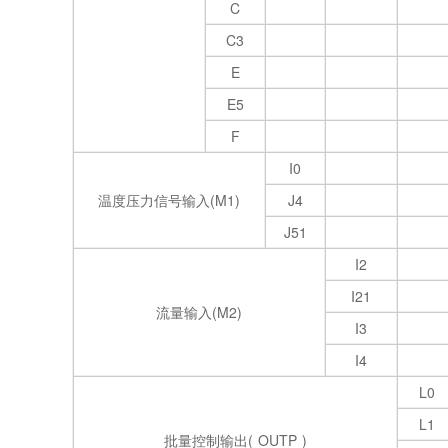
C
C3
E
E5
F
I0
温度压力信号输入(M1)
J4
J51
I2
I21
流量输入(M2)
I3
I4
L0
L1
批量控制输出(
OUTP
)